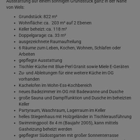
Ausstattung auf einem sonnigen Grundstück ganz in der Nähe
von Wels:
Grundstück: 822 m²
Wohnfläche: ca. 203 m² auf 2 Ebenen
Keller beheizt: ca. 118 m²
Doppelgarage: ca. 33 m²
ausgezeichnete Raumaufteilung
6 Räume zum Leben, Kochen, Wohnen, Schlafen oder
Arbeiten
gepflegte Ausstattung
Tischler-Küche mit Blue-Perl Granit sowie Miele E-Geräten
Zu- und Ableitungen für eine weitere Küche im OG
vorhanden
Kachelofen im Wohn-Ess-Kochbereich
neues Badezimmer im OG mit Badewanne und Dusche
große Sauna und Dampffunktion und Dusche im beheizten
Keller
Partyraum, Waschraum, Lagerraum im Keller
helles Stiegenhaus mit Holzgeländer in Tischlerausführung
Swimmingpool: 8x 4 m (Baujahr 2005), kann mittels
Gasheizung beheizt werden
gepflegter Südostgarten mit großer Sonnenterrasse