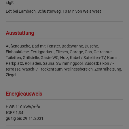
idgF.
Edt bei Lambach, Schusterweg, 10 Min von Wels West
Ausstattung
Außendusche
Bad mit Fenster
Badewanne
Dusche
Einbauküche
Fertigparkett
Fliesen
Garage
Gas
Getrennte
Toiletten
Grillstelle
Gäste-WC
Holz
Kabel / Satelliten-TV
Kamin
Parkplatz
Rollladen
Sauna
Swimmingpool
Südostbalkon / -
terrasse
Wasch- / Trockenraum
Wellnessbereich
Zentralheizung
Ziegel
Energieausweis
2
HWB
110 kWh/m
a
fGEE
1,34
gültig bis
29.11.2031