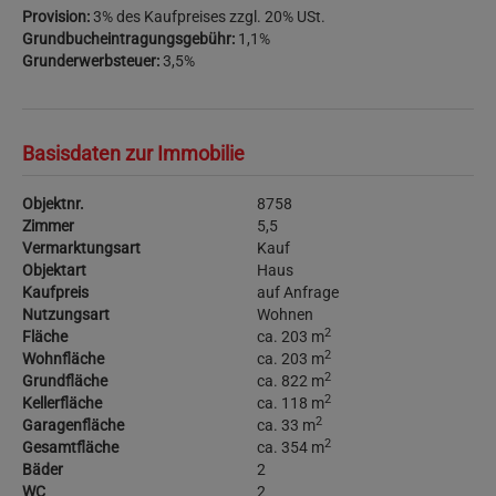
Provision:
3% des Kaufpreises zzgl. 20% USt.
Grundbucheintragungsgebühr:
1,1%
Grunderwerbsteuer:
3,5%
Basisdaten zur Immobilie
Objektnr.
8758
Zimmer
5,5
Vermarktungsart
Kauf
Objektart
Haus
Kaufpreis
auf Anfrage
Nutzungsart
Wohnen
2
Fläche
ca. 203 m
2
Wohnfläche
ca. 203 m
2
Grundfläche
ca. 822 m
2
Kellerfläche
ca. 118 m
2
Garagenfläche
ca. 33 m
2
Gesamtfläche
ca. 354 m
Bäder
2
WC
2