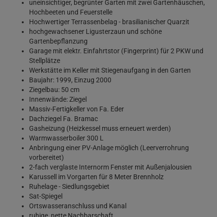
uneinsichtiger, begrünter Garten mit zwei Gartenhäuschen,
Hochbeeten und Feuerstelle
Hochwertiger Terrassenbelag - brasilianischer Quarzit
hochgewachsener Ligusterzaun und schöne
Gartenbepflanzung
Garage mit elektr. Einfahrtstor (Fingerprint) für 2 PKW und
Stellplätze
Werkstätte im Keller mit Stiegenaufgang in den Garten
Baujahr: 1999, Einzug 2000
Ziegelbau: 50 cm
Innenwände: Ziegel
Massiv-Fertigkeller von Fa. Eder
Dachziegel Fa. Bramac
Gasheizung (Heizkessel muss erneuert werden)
Warmwasserboiler 300 L
Anbringung einer PV-Anlage möglich (Leerverrohrung
vorbereitet)
2-fach verglaste Internorm Fenster mit Außenjalousien
Karussell im Vorgarten für 8 Meter Brennholz
Ruhelage - Siedlungsgebiet
Sat-Spiegel
Ortswasseranschluss und Kanal
ruhige, nette Nachbarschaft