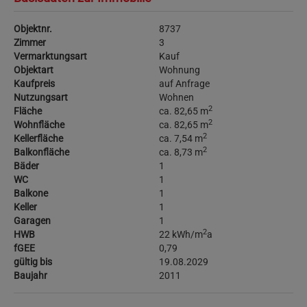
Objektnr.
8737
Zimmer
3
Vermarktungsart
Kauf
Objektart
Wohnung
Kaufpreis
auf Anfrage
Nutzungsart
Wohnen
2
Fläche
ca. 82,65 m
2
Wohnfläche
ca. 82,65 m
2
Kellerfläche
ca. 7,54 m
2
Balkonfläche
ca. 8,73 m
Bäder
1
WC
1
Balkone
1
Keller
1
Garagen
1
2
HWB
22 kWh/m
a
fGEE
0,79
gültig bis
19.08.2029
Baujahr
2011