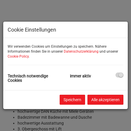
Cookie Einstellungen
Wir verwenden Cookies um Einstellungen zu speichern. Nähere
Informationen finden Sie in unserer
Datenschutzerklärung
und unserer
Cookie Policy
.
Beschreibung
Technisch notwendige
immer aktiv
Cookies
VERKAUFT!!
Eigentumswohnung in der Heschgasse zu verkaufen
Speichern
Alle akzeptieren
3-Zimmer-Wohnung mit Balkon
82,65 m² Wohnfläche zzgl. 8,73 m² Balkon
hochwertige DAN Küche mit Miele Geräten
Badezimmer mit Badewanne und Dusche
hochwertige Ausstattung
3. Obergeschoss mit Lift