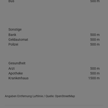
Bus
500 m
Sonstige
Bank
500 m
Geldautomat
500 m
Polizei
500 m
Gesundheit
Arzt
500 m
Apotheke
500 m
Krankenhaus
1500 m
Angaben Entfernung Luftlinie / Quelle: OpenStreetMap