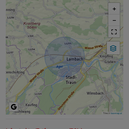
+
−
Tiles ©
basemap.at