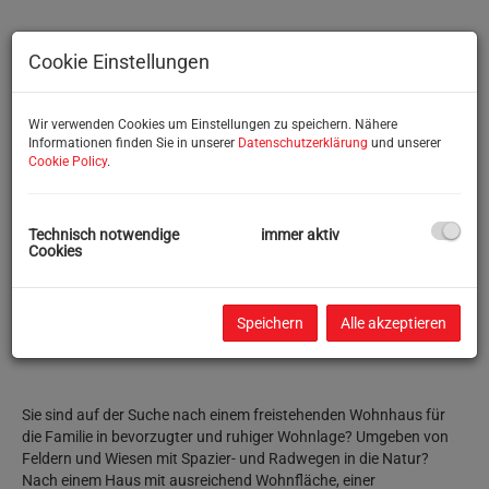
Cookie Einstellungen
Wir verwenden Cookies um Einstellungen zu speichern. Nähere
Informationen finden Sie in unserer
Datenschutzerklärung
und unserer
Cookie Policy
.
Technisch notwendige
immer aktiv
Cookies
Beschreibung
Speichern
Alle akzeptieren
VERKAUFT!!!!
Sie sind auf der Suche nach einem freistehenden Wohnhaus für
die Familie in bevorzugter und ruhiger Wohnlage? Umgeben von
Feldern und Wiesen mit Spazier- und Radwegen in die Natur?
Nach einem Haus mit ausreichend Wohnfläche, einer