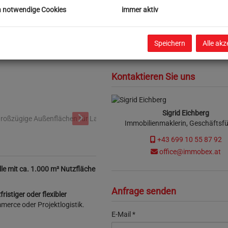
Nutzfläche
ca. 1.000 m
h notwendige Cookies
immer aktiv
Grundfläche
ca. 7.315 m
Lagerfläche
ca. 1.000 m
Freie Fläche
ca. 6.249 m
Speichern
Alle akz
Beziehbar
sofort
Kontaktieren Sie uns
e in Ennsdorf
Sigrid Eichberg
Immobilienmaklerin, Geschäftsfü
+43 699 10 55 87 92
office@immobex.at
lle mit ca. 1.000 m² Nutzfläche
Anfrage senden
fristiger oder flexibler
merce oder Projektlogistik.
E-Mail