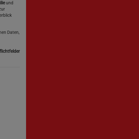
lie
und
zur
rblick
nen Daten,
flichtfelder