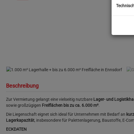
Technisc
1.000 m² Lagerhalle + bis zu 6.000 m² Freifläch
Beschreibung
Zur Vermietung gelangt eine vielseitig nutzbare
Lager- und Logistikha
sowie großzügigen
Freiflächen bis zu ca. 6.000 m²
.
Die Liegenschaft eignet sich ideal für Unternehmen mit Bedarf an
kurz
Lagerkapazität
, insbesondere für Palettenlagerung, Baustoffe, E-Com
ECKDATEN