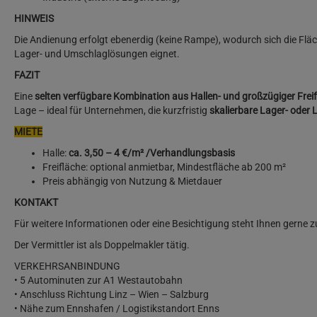
HINWEIS
Die Andienung erfolgt ebenerdig (keine Rampe), wodurch sich die Fläc
Lager- und Umschlaglösungen eignet.
FAZIT
Eine
selten verfügbare Kombination aus Hallen- und großzügiger Frei
Lage – ideal für Unternehmen, die kurzfristig
skalierbare Lager- oder 
MIETE
Halle:
ca. 3,50 – 4 €/m² /Verhandlungsbasis
Freifläche: optional anmietbar, Mindestfläche ab 200 m²
Preis abhängig von Nutzung & Mietdauer
KONTAKT
Für weitere Informationen oder eine Besichtigung steht Ihnen gerne 
Der Vermittler ist als Doppelmakler tätig.
VERKEHRSANBINDUNG
• 5 Autominuten zur A1 Westautobahn
• Anschluss Richtung Linz – Wien – Salzburg
• Nähe zum Ennshafen / Logistikstandort Enns