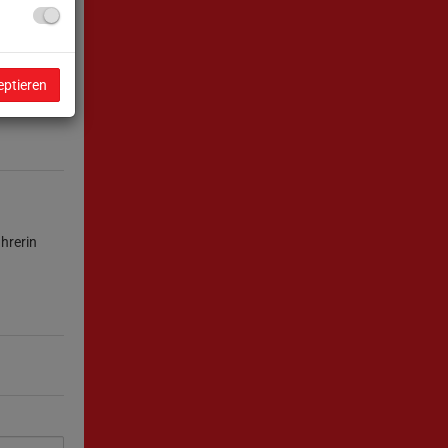
2
2
2
2
eptieren
hrerin