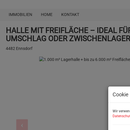
IMMOBILIEN
HOME
KONTAKT
HALLE MIT FREIFLÄCHE – IDEAL FÜ
UMSCHLAG ODER ZWISCHENLAGE
4482 Ennsdorf
Cookie 
Wir verwen
Datenschut