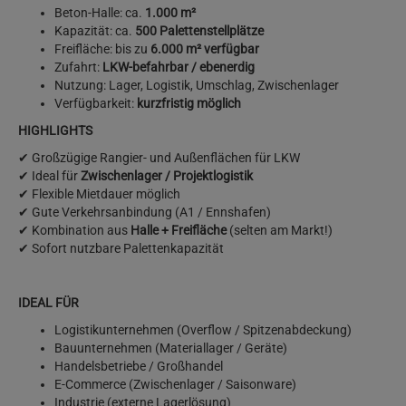
Beton-Halle: ca.
1.000 m²
Kapazität: ca.
500 Palettenstellplätze
Freifläche: bis zu
6.000 m² verfügbar
Zufahrt:
LKW-befahrbar / ebenerdig
Nutzung: Lager, Logistik, Umschlag, Zwischenlager
Verfügbarkeit:
kurzfristig möglich
HIGHLIGHTS
✔
Großzügige Rangier- und Außenflächen für LKW
✔
Ideal für
Zwischenlager / Projektlogistik
✔
Flexible Mietdauer möglich
✔
Gute Verkehrsanbindung (A1 / Ennshafen)
✔
Kombination aus
Halle + Freifläche
(selten am Markt!)
✔
Sofort nutzbare Palettenkapazität
IDEAL FÜR
Logistikunternehmen (Overflow / Spitzenabdeckung)
Bauunternehmen (Materiallager / Geräte)
Handelsbetriebe / Großhandel
E-Commerce (Zwischenlager / Saisonware)
Industrie (externe Lagerlösung)