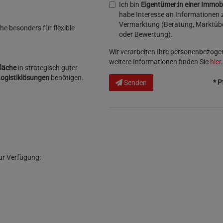
Ich bin
Eigentümer:in einer Immobi
habe Interesse an Informationen 
Vermarktung (Beratung, Marktübe
he besonders für flexible
oder Bewertung).
Wir verarbeiten Ihre personenbezoge
weitere Informationen finden Sie
hier
.
fläche
in strategisch guter
Logistiklösungen
benötigen.
* P
Senden
zur Verfügung: