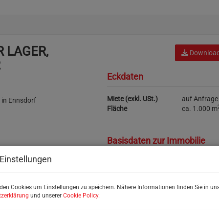
R LAGER,
Download
R
Eckdaten
Miete (exkl. USt.)
auf Anfrage
Fläche
ca. 1.000 m
Basisdaten zur Immobilie
Einstellungen
Objektnr.
8928
Vermarktungsart
Miete
Objektart
Industrie /
den Cookies um Einstellungen zu speichern. Nähere Informationen finden Sie in uns
Miete (exkl. USt.)
auf Anfrage
zerklärung
und unserer
Cookie Policy
.
Nutzungsart
Gewerbe
Fläche
ca. 1.000 m